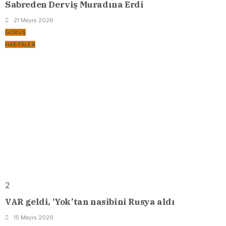
Sabreden Derviş Muradına Erdi
21 Mayıs 2026
GÖRÜŞ
HABERLER
2
VAR geldi, ‘Yok’tan nasibini Rusya aldı
15 Mayıs 2026